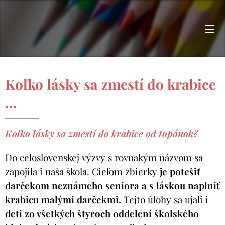
Koľko lásky sa zmestí do krabice
...
Koľko lásky sa zmestí do krabice od topánok?
Do celoslovenskej výzvy s rovnakým názvom sa
zapojila i naša škola. Cieľom zbierky
je potešiť
darčekom neznámeho seniora a s láskou naplniť
krabicu malými darčekmi.
Tejto úlohy sa ujali i
deti zo všetkých štyroch oddelení školského