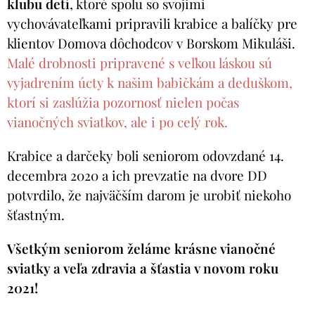
klubu detí
, ktoré spolu so svojimi
vychovávateľkami pripravili krabice a balíčky pre
klientov Domova dôchodcov v Borskom Mikuláši.
Malé drobnosti pripravené s veľkou láskou sú
vyjadrením úcty k našim babičkám a deduškom,
ktorí si zaslúžia pozornosť nielen počas
vianočných sviatkov, ale i po celý rok.
Krabice a darčeky boli seniorom odovzdané 14.
decembra 2020 a ich prevzatie na dvore DD
potvrdilo, že najväčším darom je urobiť niekoho
šťastným.
Všetkým seniorom želáme krásne vianočné
sviatky a veľa zdravia a šťastia v novom roku
2021!