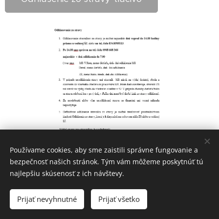
Používame cookies, aby sme zaistili správne fungovanie a
bezpečnosť našich stránok. Tým vám môžeme poskytnúť tú
najlepšiu skúsenosť z ich návštevy.
Prijať nevyhnutné
Prijať všetko
Cookies