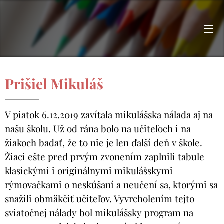
Prišiel Mikuláš
V piatok 6.12.2019 zavítala mikulášska nálada aj na
našu školu. Už od rána bolo na učiteľoch i na
žiakoch badať, že to nie je len ďalší deň v škole.
Žiaci ešte pred prvým zvonením zaplnili tabule
klasickými i originálnymi mikulášskymi
rýmovačkami o neskúšaní a neučení sa, ktorými sa
snažili obmäkčiť učiteľov. Vyvrcholením tejto
sviatočnej nálady bol mikulášsky program na