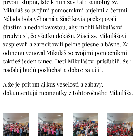
prvom stupni, kde k nim zavítal i samotný sv.
Mikuláš so svojimi pomocníkmi anjelmi a čertmi.
Nálada bola výborná a žiačikovia prekypovali
šťastím a nedočkavosťou, aby mohli Mikulášovi
predviesť, čo všetku dokážu. Žiaci sv. Mikulášovi
zaspievali a zarecitovali pekné piesne a básne. Za
odmenu venoval Mikuláš so svojimi pomocníkmi
taktiež jeden tanec. Deti Mikulášovi prisľúbili, že i
naďalej budú poslúchať a dobre sa učiť.
A že je pritom aj kus veselosti a zábavy,
dokumentujú momentky z tohtoročného Mikuláša.